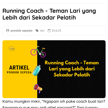
Running Coach - Teman Lari yang
Lebih dari Sekadar Pelatih
pondok sepeda
lari
25.6.25
Kamu mungkin mikir, “Ngapain sih pake coach buat lari?
Emangnya gue mau jadi atlet nasional?” Tapi tunggu