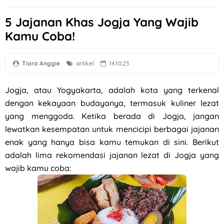
5 Jajanan Khas Jogja Yang Wajib
Kamu Coba!
Tiara Anggie
artikel
14.10.23
Jogja, atau Yogyakarta, adalah kota yang terkenal
dengan kekayaan budayanya, termasuk kuliner lezat
yang menggoda. Ketika berada di Jogja, jangan
lewatkan kesempatan untuk mencicipi berbagai jajanan
enak yang hanya bisa kamu temukan di sini. Berikut
adalah lima rekomendasi jajanan lezat di Jogja yang
wajib kamu coba: