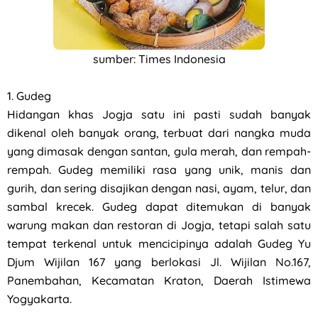
sumber: Times Indonesia
1. Gudeg
Hidangan khas Jogja satu ini pasti sudah banyak
dikenal oleh banyak orang, terbuat dari nangka muda
yang dimasak dengan santan, gula merah, dan rempah-
rempah. Gudeg memiliki rasa yang unik, manis dan
gurih, dan sering disajikan dengan nasi, ayam, telur, dan
sambal krecek. Gudeg dapat ditemukan di banyak
warung makan dan restoran di Jogja, tetapi salah satu
tempat terkenal untuk mencicipinya adalah Gudeg Yu
Djum Wijilan 167 yang berlokasi Jl. Wijilan No.167,
Panembahan, Kecamatan Kraton, Daerah Istimewa
Yogyakarta.