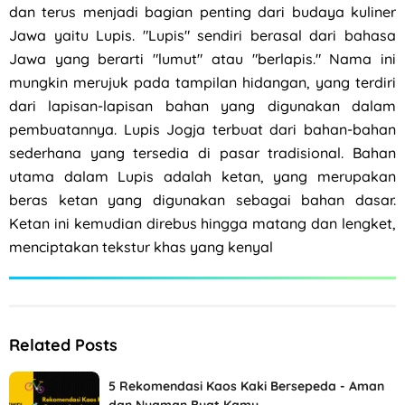
dan terus menjadi bagian penting dari budaya kuliner
Jawa yaitu Lupis. "Lupis" sendiri berasal dari bahasa
Jawa yang berarti "lumut" atau "berlapis." Nama ini
mungkin merujuk pada tampilan hidangan, yang terdiri
dari lapisan-lapisan bahan yang digunakan dalam
pembuatannya. Lupis Jogja terbuat dari bahan-bahan
sederhana yang tersedia di pasar tradisional. Bahan
utama dalam Lupis adalah ketan, yang merupakan
beras ketan yang digunakan sebagai bahan dasar.
Ketan ini kemudian direbus hingga matang dan lengket,
menciptakan tekstur khas yang kenyal
Related Posts
5 Rekomendasi Kaos Kaki Bersepeda - Aman
dan Nyaman Buat Kamu