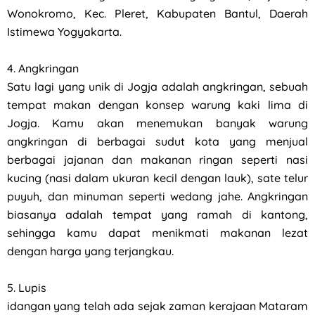
Wonokromo, Kec. Pleret, Kabupaten Bantul, Daerah
Istimewa Yogyakarta.
4. Angkringan
Satu lagi yang unik di Jogja adalah angkringan, sebuah
tempat makan dengan konsep warung kaki lima di
Jogja. Kamu akan menemukan banyak warung
angkringan di berbagai sudut kota yang menjual
berbagai jajanan dan makanan ringan seperti nasi
kucing (nasi dalam ukuran kecil dengan lauk), sate telur
puyuh, dan minuman seperti wedang jahe. Angkringan
biasanya adalah tempat yang ramah di kantong,
sehingga kamu dapat menikmati makanan lezat
dengan harga yang terjangkau.
5. Lupis
idangan yang telah ada sejak zaman kerajaan Mataram