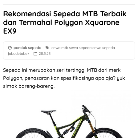
Rekomendasi Sepeda MTB Terbaik
dan Termahal Polygon Xquarone
EX9
pondok sepeda
sewa mtb
sewa sepeda
sewa sepeda
jabodetabek
28.5.23
Sepeda ini merupakan seri tertinggi MTB dari merk
Polygon, penasaran kan spesifikasinya apa aja? yuk
simak bareng-bareng.