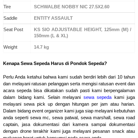
Tire
SCHWALBE NOBBY NIC 27.5X2.60
Saddle
ENTITY ASSAULT
Seat Post
KS SIO ADJUSTABLE HEIGHT, 125mm (M) / 
150mm (L & XL)
Weight
14.7 kg
Kenapa Sewa Sepeda Harus di Pondok Sepeda?
Perlu Anda ketahui bahwa kami sudah berdiri lebih dari 10 tahun 
dan melayani ratusan 
pelanggan serta mengisi ratusan event dan 
acara sepeda bisa dikatakan sudah pasti kami berpengalaman 
dalam bidang kami. Selain melayani
sewa sepeda
 kami juga 
melayani sewa pick up dengan hitungan per jam atau harian. 
Dalam bidang event organizer kami juga siap melayani kebutuhan 
anda seperti sewa mc, sewa patwal, sewa marshall, sewa road 
captain, jasa dokumentasi dari kamera sampai dokumentasi 
dengan drone terakhir kami juga melayani pesanan snack atau 
makanan berat untuk konsumsi pada acara anda.