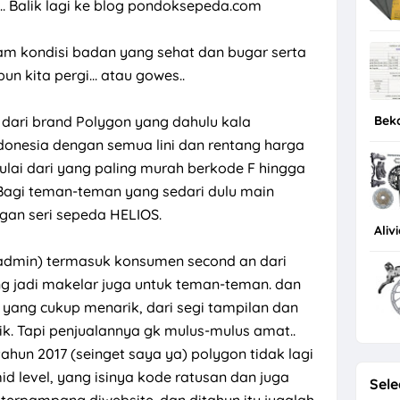
 Balik lagi ke blog pondoksepeda.com
 kondisi badan yang sehat dan bugar serta
n kita pergi... atau gowes..
Bek
e dari brand Polygon yang dahulu kala
donesia dengan semua lini dan rentang harga
ai dari yang paling murah berkode F hingga
 Bagi teman-teman yang sedari dulu main
ngan seri sepeda HELIOS.
Aliv
(admin) termasuk konsumen second an dari
ang jadi makelar juga untuk teman-teman. dan
a yang cukup menarik, dari segi tampilan dan
ik. Tapi penjualannya gk mulus-mulus amat..
itahun 2017 (seinget saya ya) polygon tidak lagi
id level, yang isinya kode ratusan dan juga
Sele
terpampang diwebsite. dan ditahun itu jugalah