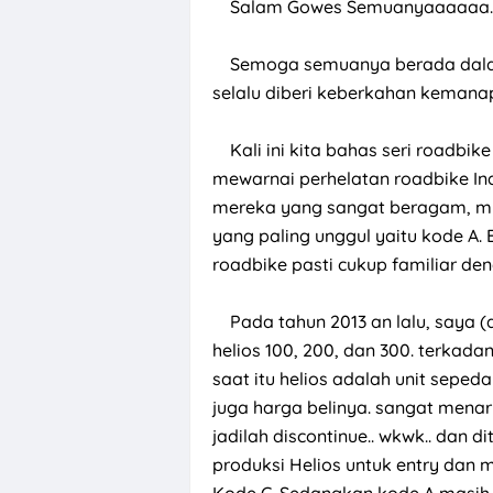
Salam Gowes Semuanyaaaaaa...
S
emoga semuanya berada dalam
selalu diberi keberkahan kemanapu
Kali ini kita bahas seri roadbik
mewarnai perhelatan roadbike In
mereka yang sangat beragam, mul
yang paling unggul yaitu kode A.
roadbike pasti cukup familiar de
Pada tahun 2013 an lalu, saya 
helios 100, 200, dan 300. terkad
saat itu helios adalah unit seped
juga harga belinya. sangat menar
jadilah discontinue.. wkwk.. dan d
produksi Helios untuk entry dan m
Kode C. Sedangkan kode A masih 