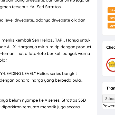
men tersebut. YA.. Seri Strattos.
Se
sew
 level diwebsite.. adanya diwebsite olx dan
se
rilis kembali Seri Helios.. TAPI.. Hanya untuk
ode A - X. Harganya mirip-mirip dengan product
Chec
-teman lihat difoto-foto berikut. banyak warna
olor.
LEADING LEVEL" Helios series bangkit
 dengan bandrol harga yang berbeda pula..
Tran
a belum nyampe ke A series, Strattos S5D
Power
t diparkiran ternyata menarik juga secara