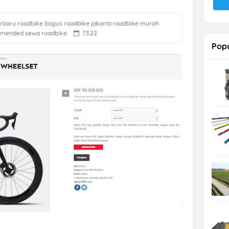
erbaru
roadbike bagus
roadbike jakarta
roadbike murah
mmended
sewa roadbike
7.3.22
Popu