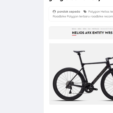
pondok sepeda
Polygon Helios t
Roadbike Polygon terbaru
roadbike reco