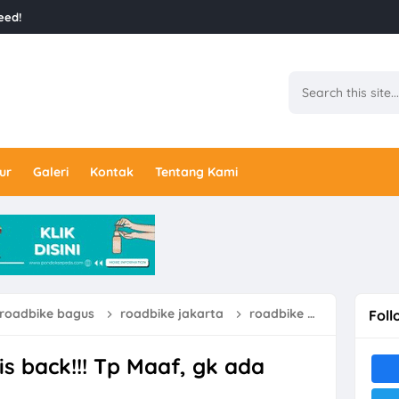
eed!
ur
Galeri
Kontak
Tentang Kami
roadbike bagus
roadbike jakarta
roadbike murah
Roa
Foll
is back!!! Tp Maaf, gk ada