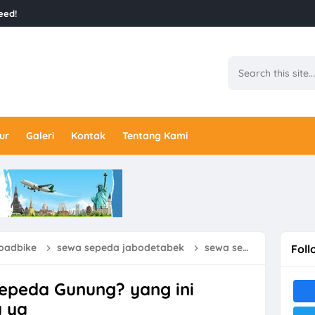
eed!
ur
Galeri
Kontak
Tentang Kami
oadbike
sewa sepeda jabodetabek
sewa sepeda jakarta
Foll
sepeda Gunung? yang ini
a ya