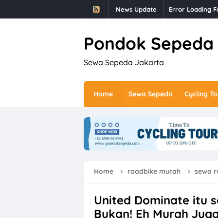
News Update
Error Loading F
Pondok Sepeda
Sewa Sepeda Jakarta
Home
Sewa Sepeda
Cycling To
Home
roadbike murah
sewa r
United Dominate itu 
Bukan! Eh Murah Jug