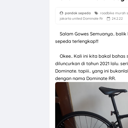
pondok sepeda
roadbike murah
jakarta
united Dominate Rr
24.2.22
Salam Gowes Semuanya.. balik 
sepeda terlengkap!!!
Okee.. Kali ini kita bakal bahas
diluncurkan di tahun 2021 lalu. se
Dominate. tapiii.. yang ini bukanl
dengan nama Dominate RR.