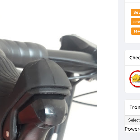
Se
sew
se
Chec
Tran
Power