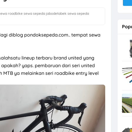
sewa roadbike
sewa sepeda jabodetabek
sewa sepeda
Popu
lagi diblog pondoksepeda.com.. tempat sewa
 salahsatu lineup terbaru brand united yang
ri apakah? yaps. pembaruan dari seri united
ah MTB ya melainkan seri roadbike entry level