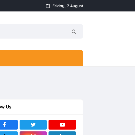
Friday, 7 August
united Dominate Rr
United Dominate itu sepeda Gunung? ya
ow Us