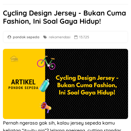
Cycling Design Jersey - Bukan Cuma
Fashion, Ini Soal Gaya Hidup!
pondok sepeda
rekomendasi
13.7.25
Pernah ngerasa gak sih, kalau jersey sepeda kamu
keliatan “itu-itu aja”? Warna ngejreng, cutting standar,