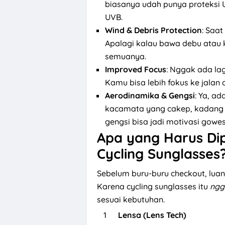
biasanya udah punya proteksi 
UVB.
Wind & Debris Protection
: Saa
Apalagi kalau bawa debu atau 
semuanya.
Improved Focus
: Nggak ada lag
Kamu bisa lebih fokus ke jalan
Aerodinamika & Gengsi
: Ya, a
kacamata yang cakep, kadang k
gengsi bisa jadi motivasi gowes
Apa yang Harus Dip
Cycling Sunglasses
Sebelum buru-buru checkout, luangk
Karena cycling sunglasses itu
ngg
sesuai kebutuhan.
Lensa (Lens Tech)