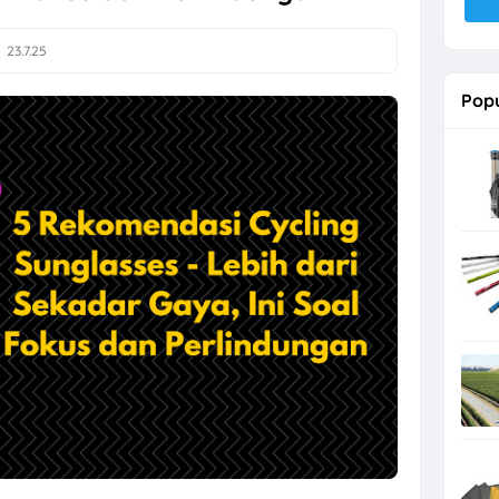
23.7.25
Popu