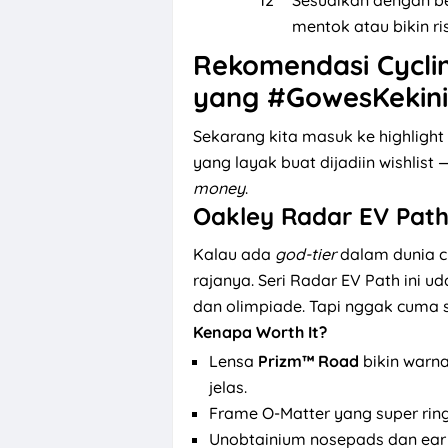
Sesuaikan dengan b
mentok atau bikin ris
Rekomendasi Cycli
yang #GowesKekin
Sekarang kita masuk ke highligh
yang layak buat dijadiin wishlis
money
.
Oakley Radar EV Pat
Kalau ada
god-tier
dalam dunia cy
rajanya. Seri Radar EV Path ini ud
dan olimpiade. Tapi nggak cuma 
Kenapa Worth It?
Lensa
Prizm™ Road
bikin warna 
jelas.
Frame O-Matter yang super ring
Unobtainium nosepads dan ear 