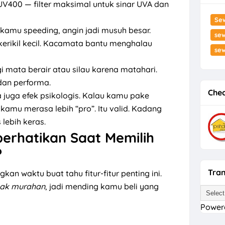
UV400 — filter maksimal untuk sinar UVA dan
Se
t kamu speeding, angin jadi musuh besar.
sew
kerikil kecil. Kacamata bantu menghalau
se
i mata berair atau silau karena matahari.
 dan performa.
Chec
da juga efek psikologis. Kalau kamu pake
amu merasa lebih “pro”. Itu valid. Kadang
 lebih keras.
erhatikan Saat Memilih
?
Tran
an waktu buat tahu fitur-fitur penting ini.
ak murahan
, jadi mending kamu beli yang
Power