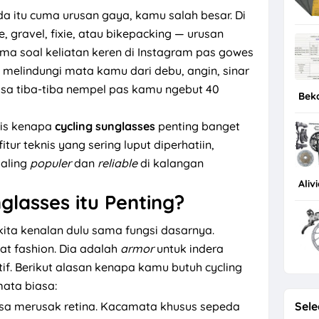
a itu cuma urusan gaya, kamu salah besar. Di
e, gravel, fixie, atau bikepacking — urusan
cuma soal keliatan keren di Instagram pas gowes
l melindungi mata kamu dari debu, angin, sinar
sa tiba-tiba nempel pas kamu ngebut 40
Bek
abis kenapa
cycling sunglasses
penting banget
fitur teknis yang sering luput diperhatiin,
aling
populer
dan
reliable
di kalangan
Aliv
glasses itu Penting?
ita kenalan dulu sama fungsi dasarnya.
t fashion. Dia adalah
armor
untuk indera
tif. Berikut alasan kenapa kamu butuh cycling
ata biasa:
bisa merusak retina. Kacamata khusus sepeda
Sele