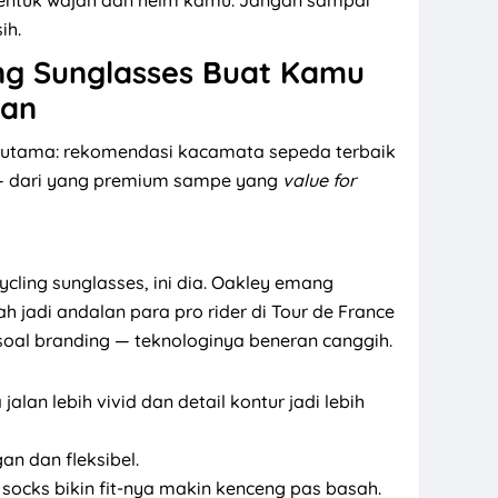
entuk wajah dan helm kamu. Jangan sampai
ih.
ng Sunglasses Buat Kamu
ian
t utama: rekomendasi kacamata sepeda terbaik
t — dari yang premium sampe yang
value for
h
cling sunglasses, ini dia. Oakley emang
ah jadi andalan para pro rider di Tour de France
soal branding — teknologinya beneran canggih.
jalan lebih vivid dan detail kontur jadi lebih
an dan fleksibel.
socks bikin fit-nya makin kenceng pas basah.