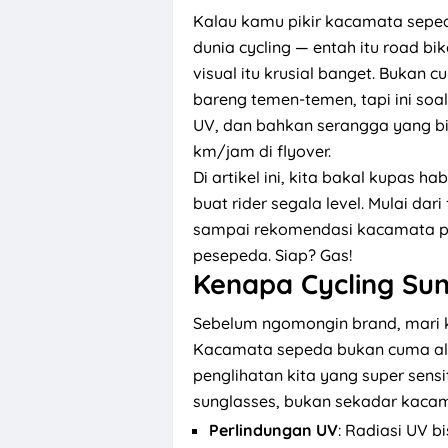
Kalau kamu pikir kacamata seped
dunia cycling — entah itu road bik
visual itu krusial banget. Bukan 
bareng temen-temen, tapi ini soa
UV, dan bahkan serangga yang bi
km/jam di flyover.
Di artikel ini, kita bakal kupas h
buat rider segala level. Mulai dari 
sampai rekomendasi kacamata p
pesepeda. Siap? Gas!
Kenapa Cycling Sun
Sebelum ngomongin brand, mari k
Kacamata sepeda bukan cuma ala
penglihatan kita yang super sensi
sunglasses, bukan sekadar kacam
Perlindungan UV
: Radiasi UV 