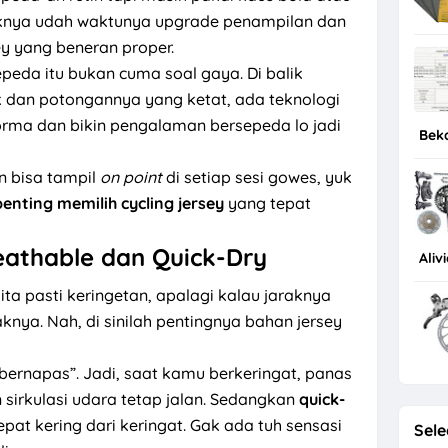
knya udah waktunya upgrade penampilan dan
y yang beneran proper.
peda itu bukan cuma soal gaya. Di balik
dan potongannya yang ketat, ada teknologi
rma dan bikin pengalaman bersepeda lo jadi
Bek
n bisa tampil
on point
di setiap sesi gowes, yuk
penting memilih cycling jersey
yang tepat
eathable dan Quick-Dry
Aliv
kita pasti keringetan, apalagi kalau jaraknya
knya. Nah, di sinilah pentingnya bahan jersey
“bernapas”. Jadi, saat kamu berkeringat, panas
n sirkulasi udara tetap jalan. Sedangkan
quick-
pat kering dari keringat. Gak ada tuh sensasi
Sele