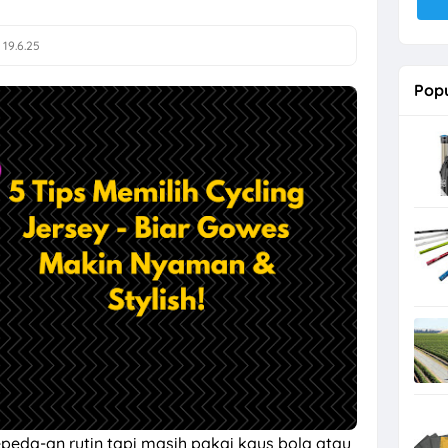
19.6.25
Popu
peda-an rutin tapi masih pakai kaus bola atau