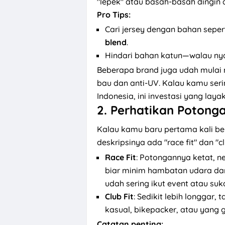
"lepek" atau basah-basah dingin 
Pro Tips:
Cari jersey dengan bahan seper
blend
.
Hindari bahan katun—walau nya
Beberapa brand juga udah mulai n
bau dan anti-UV. Kalau kamu seri
Indonesia, ini investasi yang laya
2.
Perhatikan Potongan 
Kalau kamu baru pertama kali beli
deskripsinya ada "race fit" dan "c
Race Fit
: Potongannya ketat, n
biar minim hambatan udara da
udah sering ikut event atau suk
Club Fit
: Sedikit lebih longgar, 
kasual, bikepacker, atau yang g
Catatan penting: