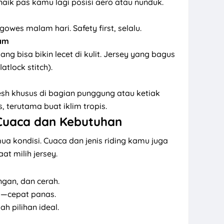
naik pas kamu lagi posisi aero atau nunduk.
owes malam hari. Safety first, selalu.
lam
ng bisa bikin lecet di kulit. Jersey yang bagus
atlock stitch).
sh khusus di bagian punggung atau ketiak
us, terutama buat iklim tropis.
Cuaca dan Kebutuhan
a kondisi. Cuaca dan jenis riding kamu juga
t milih jersey.
ngan, dan cerah.
p—cepat panas.
h pilihan ideal.