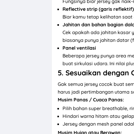
Fungsinya biar jersey gak naik-
Reflective strip (garis reflektif)
Biar kamu tetap kelihatan saat g
Jahitan dan bahan bagian da
Cek apakah ada jahitan kasar ya
biasanya punya jahitan datar (fl
Panel ventilasi
Beberapa jersey punya area me
buat sirkulasi udara. Ini nilai pl
5.
Sesuaikan dengan 
Gak semua jersey cocok buat semu
harus jadi pertimbangan utama saa
Musim Panas / Cuaca Panas:
Pilih bahan super breathable, ri
Hindari warna hitam atau gela
Jersey dengan mesh panel adala
Musim Hujan atau Berawan: