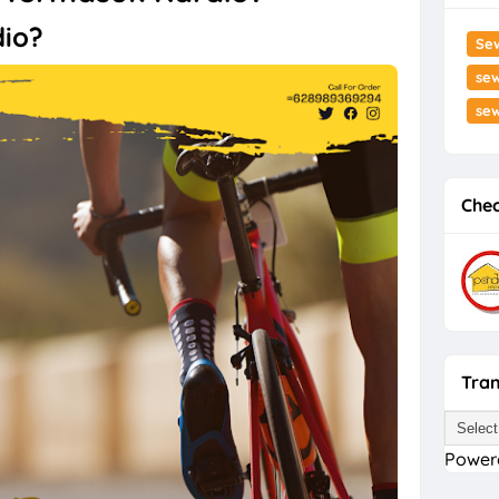
dio?
Se
sew
se
Chec
Tran
Power