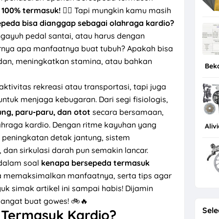
, 100% termasuk!
🚴‍♂️ Tapi mungkin kamu masih
epeda bisa dianggap sebagai olahraga kardio?
ayuh pedal santai, atau harus dengan
arnya apa manfaatnya buat tubuh? Apakah bisa
an, meningkatkan stamina, atau bahkan
Bek
ivitas rekreasi atau transportasi, tapi juga
untuk menjaga kebugaran. Dari segi fisiologis,
ung, paru-paru, dan otot
secara bersamaan,
lahraga kardio. Dengan ritme kayuhan yang
Aliv
 peningkatan detak jantung, sistem
, dan sirkulasi darah pun semakin lancar.
 dalam soal
kenapa bersepeda termasuk
a memaksimalkan manfaatnya, serta tips agar
uk simak artikel ini sampai habis! Dijamin
mangat buat gowes! 🚲🔥
Sele
Termasuk Kardio?