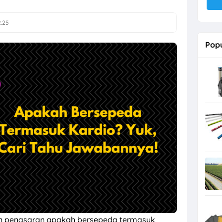
2.25
Popu
n penasaran apakah bersepeda termasuk