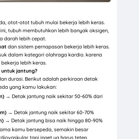
 otot-otot tubuh mulai bekerja lebih keras.
 ini, tubuh membutuhkan lebih banyak oksigen,
darah lebih cepat.
kat
dan sistem pernapasan bekerja lebih keras.
k dalam kategori olahraga kardio. karena
bekerja lebih keras.
 untuk jantung?
an durasi. Berikut adalah perkiraan detak
peda yang kamu lakukan:
m)
→ Detak jantung naik sekitar 50-60% dari
am)
→ Detak jantung naik sekitar 60-70%
m)
→ Detak jantung bisa naik hingga 80-90%
 lama kamu bersepeda, semakin besar
iovaskular. tapi inget ya harus tetep