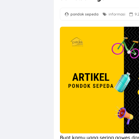
pondok sepeda
informasi
9.
Buat kamu yang sering gowes da