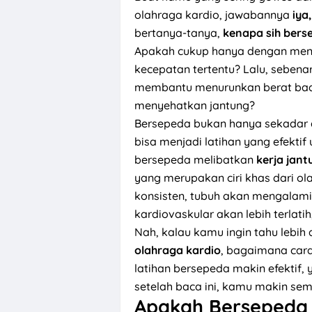
olahraga kardio, jawabannya
iya
bertanya-tanya,
kenapa sih bers
Apakah cukup hanya dengan meng
kecepatan tertentu? Lalu, seben
membantu menurunkan berat bad
menyehatkan jantung?
Bersepeda bukan hanya sekadar akt
bisa menjadi latihan yang efektif 
bersepeda melibatkan
kerja jant
yang merupakan ciri khas dari o
konsisten, tubuh akan mengalami
kardiovaskular akan lebih terlatih
Nah, kalau kamu ingin tahu lebih
olahraga kardio
, bagaimana car
latihan bersepeda makin efektif, y
setelah baca ini, kamu makin se
Apakah Bersepeda 