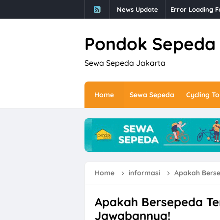
News Update
Error Loading F
Pondok Sepeda
Sewa Sepeda Jakarta
Home
Sewa Sepeda
Cycling To
Home
informasi
Apakah Berse
Apakah Bersepeda Ter
Jawabannya!