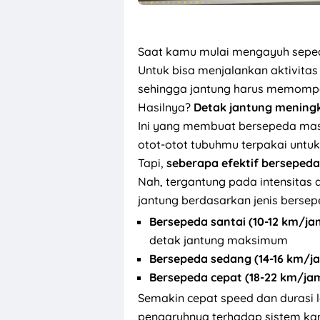
Saat kamu mulai mengayuh sepeda,
Untuk bisa menjalankan aktivitas
sehingga jantung harus memompa 
Hasilnya?
Detak jantung mening
Ini yang membuat bersepeda masu
otot-otot tubuhmu terpakai untuk 
Tapi,
seberapa efektif bersepeda
Nah, tergantung pada intensitas d
jantung berdasarkan jenis berse
Bersepeda santai (10-12 km/ja
detak jantung maksimum
Bersepeda sedang (14-16 km/j
Bersepeda cepat (18-22 km/ja
Semakin cepat speed dan durasi
pengaruhnya terhadap sistem kard