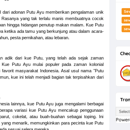
Se
al dari adonan Putu Ayu memberikan pengalaman unik
. Rasanya yang tak terlalu manis membuatnya cocok
sew
rapan hingga hidangan penutup makan malam. Kue Putu
se
wa ketika ada tamu yang berkunjung atau dalam acara-
ahun, pesta pernikahan, atau lebaran.
Chec
 adik dari kue Putu, yang telah ada sejak zaman
. Kue Putu Ayu mulai populer pada zaman kolonial
i favorit masyarakat Indonesia. Asal usul nama "Putu
mun, kue ini telah menjadi bagian tak terpisahkan dari
n
Tran
onesia lainnya, kue Putu Ayu juga mengalami berbagai
eberapa variasi kue Putu Ayu mencakup penggunaan
arut, cokelat, atau buah-buahan sebagai toping. Ini
Power
n yang menarik, memungkinkan para pecinta kue Putu
eda sesuai selera mereka.