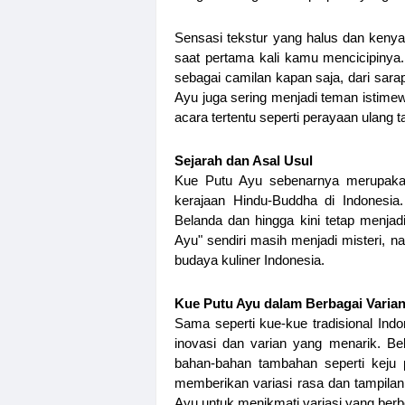
Sensasi tekstur yang halus dan keny
saat pertama kali kamu mencicipinya
sebagai camilan kapan saja, dari sa
Ayu juga sering menjadi teman istime
acara tertentu seperti perayaan ulang t
Sejarah dan Asal Usul
Kue Putu Ayu sebenarnya merupakan
kerajaan Hindu-Buddha di Indonesia
Belanda dan hingga kini tetap menjad
Ayu" sendiri masih menjadi misteri, na
budaya kuliner Indonesia.
Kue Putu Ayu dalam Berbagai Varia
Sama seperti kue-kue tradisional Ind
inovasi dan varian yang menarik. B
bahan-bahan tambahan seperti keju p
memberikan variasi rasa dan tampila
Ayu untuk menikmati variasi yang berb