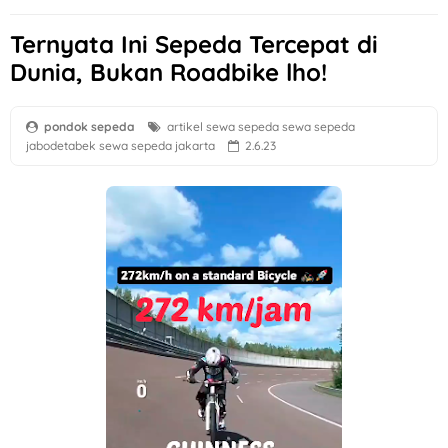
Ternyata Ini Sepeda Tercepat di
Dunia, Bukan Roadbike lho!
pondok sepeda
artikel
sewa sepeda
sewa sepeda
jabodetabek
sewa sepeda jakarta
2.6.23