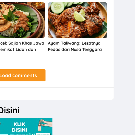
Martabak Manis
ecel: Sajian Khas Jawa
Ayam Taliwang: Lezatnya
emikat Lidah dan
Pedas dari Nusa Tenggara
Barat
Load comments
isini