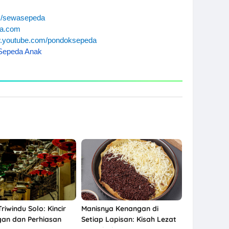
m/sewasepeda
da.com
w.youtube.com/pondoksepeda
Sepeda Anak
riwindu Solo: Kincir
Manisnya Kenangan di
an dan Perhiasan
Setiap Lapisan: Kisah Lezat