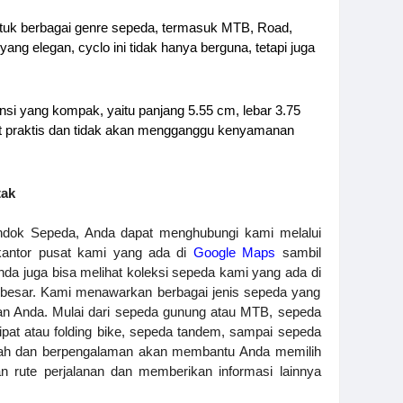
untuk berbagai genre sepeda, termasuk MTB, Road, 
ang elegan, cyclo ini tidak hanya berguna, tetapi juga 
i yang kompak, yaitu panjang 5.55 cm, lebar 3.75 
gat praktis dan tidak akan mengganggu kenyamanan 
tak
Untuk memesan sewa sepeda di Pondok Sepeda, Anda dapat menghubungi kami melalui 
kantor pusat kami yang ada di
Google Maps
 sambil 
nda juga bisa melihat koleksi sepeda kami yang ada di 
esar. Kami menawarkan berbagai jenis sepeda yang 
an Anda. Mulai dari sepeda gunung atau MTB, sepeda 
pat atau folding bike, sepeda tandem, sampai sepeda 
amah dan berpengalaman akan membantu Anda memilih 
 rute perjalanan dan memberikan informasi lainnya 