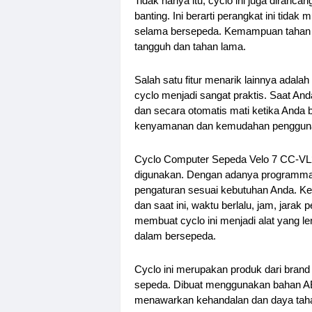
Tidak hanya itu, cyclo ini juga diranc
banting. Ini berarti perangkat ini tida
selama bersepeda. Kemampuan tahan ge
tangguh dan tahan lama.
Salah satu fitur menarik lainnya adal
cyclo menjadi sangat praktis. Saat Anda
dan secara otomatis mati ketika Anda 
kenyamanan dan kemudahan penggunaan
Cyclo Computer Sepeda Velo 7 CC-VL25
digunakan. Dengan adanya programma
pengaturan sesuai kebutuhan Anda. K
dan saat ini, waktu berlalu, jam, jarak 
membuat cyclo ini menjadi alat yang l
dalam bersepeda.
Cyclo ini merupakan produk dari brand t
sepeda. Dibuat menggunakan bahan ABS 
menawarkan kehandalan dan daya tahan