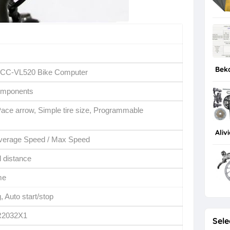
Bek
7 CC-VL520 Bike Computer
omponents
 Pace arrow, Simple tire size, Programmable 
Aliv
Average Speed / Max Speed
l distance
me
 Auto start/stop
CR2032X1
Sele