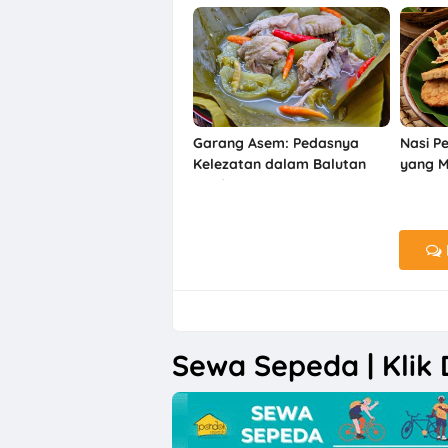
Nyaman Buat Kamu
Unik
Garang Asem: Pedasnya
Nasi P
Kelezatan dalam Balutan
yang M
Tradisi
Hati
Sewa Sepeda | Klik D