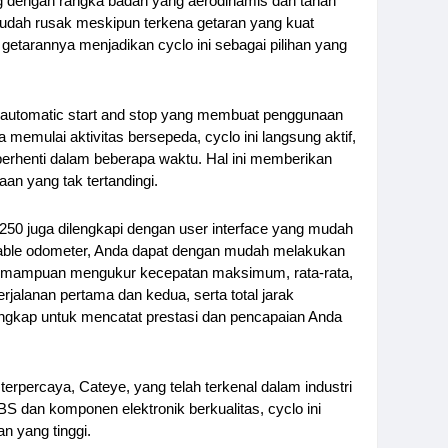
ang dengan rangka badan yang aerodinamis dan tahan 
k mudah rusak meskipun terkena getaran yang kuat 
tarannya menjadikan cyclo ini sebagai pilihan yang 
ah automatic start and stop yang membuat penggunaan 
 memulai aktivitas bersepeda, cyclo ini langsung aktif, 
berhenti dalam beberapa waktu. Hal ini memberikan 
 yang tak tertandingi.
0 juga dilengkapi dengan user interface yang mudah 
ble odometer, Anda dapat dengan mudah melakukan 
emampuan mengukur kecepatan maksimum, rata-rata, 
perjalanan pertama dan kedua, serta total jarak 
engkap untuk mencatat prestasi dan pencapaian Anda 
erpercaya, Cateye, yang telah terkenal dalam industri 
dan komponen elektronik berkualitas, cyclo ini 
 yang tinggi.