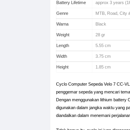
Battery Lifetime
approx 3 years (1
Genre
MTB, Road, City &
Warna
Black
Weight
28 gr
Length
5.55 cm
Width
3.75 cm
Height
1.85 cm
Cyclo Computer Sepeda Velo 7 CC-VL2
penggemar sepeda yang mencari teman 
Dengan menggunakan lithium battery CR
digunakan dalam jangka waktu yang pa
diandalkan dalam menemani perjalana