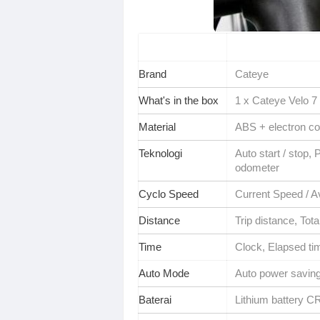
Brand
Cateye
What's in the box
1 x Cateye Velo 
Material
ABS + electron c
Teknologi
Auto start / stop,
odometer
Cyclo Speed
Current Speed / 
Distance
Trip distance, Tota
Time
Clock, Elapsed ti
Auto Mode
Auto power saving,
Baterai
Lithium battery 