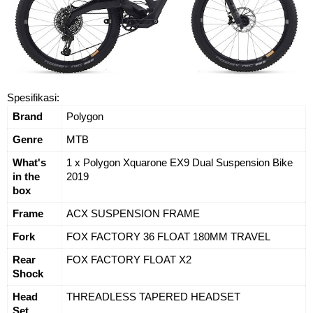
Spesifikasi:
Brand
Polygon
Genre
MTB
What's 
1 x Polygon Xquarone EX9 Dual Suspension Bike 
in the 
2019
box
Frame
ACX SUSPENSION FRAME
Fork
FOX FACTORY 36 FLOAT 180MM TRAVEL
Rear 
FOX FACTORY FLOAT X2
Shock
Head 
THREADLESS TAPERED HEADSET
Set