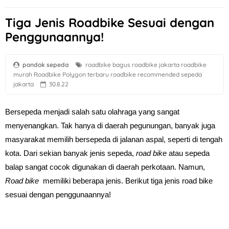
Tiga Jenis Roadbike Sesuai dengan
Penggunaannya!
pondok sepeda
roadbike bagus
roadbike jakarta
roadbike
murah
Roadbike Polygon terbaru
roadbike recommended
sepeda
jakarta
30.8.22
Bersepeda menjadi salah satu olahraga yang sangat 
menyenangkan. Tak hanya di daerah pegunungan, banyak juga 
masyarakat memilih bersepeda di jalanan aspal, seperti di tengah 
kota. Dari sekian banyak jenis sepeda, 
road bike
 atau sepeda 
balap sangat cocok digunakan di daerah perkotaan. Namun, 
Road bike 
 memiliki beberapa jenis. Berikut tiga jenis road bike 
sesuai dengan penggunaannya!