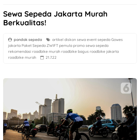
Sewa Sepeda Jakarta Murah
Berkualitas!
pondok sepeda
artikel
diskon sewa
event sepeda
Gowes
jakarta
Paket Sepeda ZWIFT
pemula
promo sewa sepeda
rekomendasi roadbike murah
roadbike bagus
roadbike jakarta
roadbike murah
21.7.22