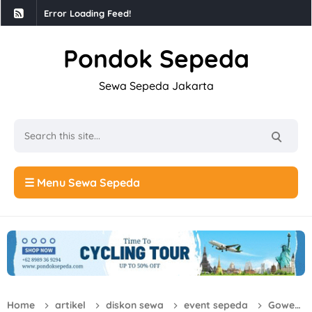
Error Loading Feed!
Pondok Sepeda
Sewa Sepeda Jakarta
☰ Menu Sewa Sepeda
Home
artikel
diskon sewa
event sepeda
Gowes