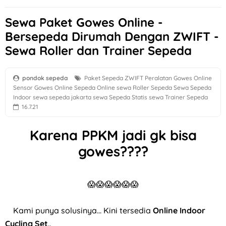
Sewa Paket Gowes Online -
Bersepeda Dirumah Dengan ZWIFT -
Sewa Roller dan Trainer Sepeda
pondok sepeda
Paket Sepeda ZWIFT
Peralatan Gowes Online
Sensor Gowes Online
Sepeda Online
sewa Roller Sepeda
Sewa Sepeda
Indoor
sewa sepeda jakarta
sewa Sepeda Statis
sewa Trainer Sepeda
16.7.21
Karena PPKM jadi gk bisa
gowes????
😱😱😱😱😱😱
Kami punya solusinya... Kini tersedia
Online Indoor
Cycling Set
..