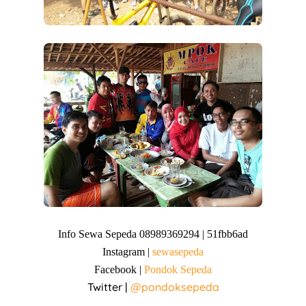
Info Sewa Sepeda 08989369294 | 51fbb6ad
Instagram |
sewasepeda
Facebook |
Pondok Sepeda
Twitter |
@pondoksepeda